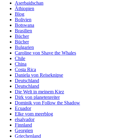
Aserbaidschan
Äthiopien
Blog
Bolivien
Botswana
Brasilien
Bücher
Bücher
Bulgarien
Caroline von Shave the Whales
Chile
China
Costa Rica
Daniela von Reiseknipse
Deutschland
Deutschland
Die Welt in meinem Kiez
Dirk von planetenreiter
Dominik von Follow the Shadow
Ecuador
Elke vom meerblog
elsalvador
Finnland
Georgien
Griechenland