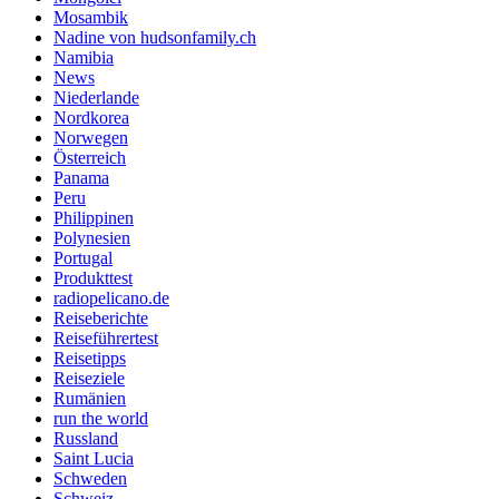
Mosambik
Nadine von hudsonfamily.ch
Namibia
News
Niederlande
Nordkorea
Norwegen
Österreich
Panama
Peru
Philippinen
Polynesien
Portugal
Produkttest
radiopelicano.de
Reiseberichte
Reiseführertest
Reisetipps
Reiseziele
Rumänien
run the world
Russland
Saint Lucia
Schweden
Schweiz