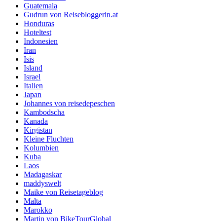
Guatemala
Gudrun von Reisebloggerin.at
Honduras
Hoteltest
Indonesien
Iran
Isis
Island
Israel
Italien
Japan
Johannes von reisedepeschen
Kambodscha
Kanada
Kirgistan
Kleine Fluchten
Kolumbien
Kuba
Laos
Madagaskar
maddyswelt
Maike von Reisetageblog
Malta
Marokko
Martin von BikeTourGlobal