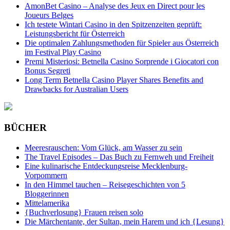
AmonBet Casino – Analyse des Jeux en Direct pour les
Joueurs Belges
Ich testete Wintari Casino in den Spitzenzeiten geprüft:
Leistungsbericht für Österreich
Die optimalen Zahlungsmethoden für Spieler aus Österreich
im Festival Play Casino
Premi Misteriosi: Betnella Casino Sorprende i Giocatori con
Bonus Segreti
Long Term Betnella Casino Player Shares Benefits and
Drawbacks for Australian Users
BÜCHER
Meeresrauschen: Vom Glück, am Wasser zu sein
The Travel Episodes – Das Buch zu Fernweh und Freiheit
Eine kulinarische Entdeckungsreise Mecklenburg-
Vorpommern
In den Himmel tauchen – Reisegeschichten von 5
Bloggerinnen
Mittelamerika
{Buchverlosung} Frauen reisen solo
Die Märchentante, der Sultan, mein Harem und ich {Lesung}