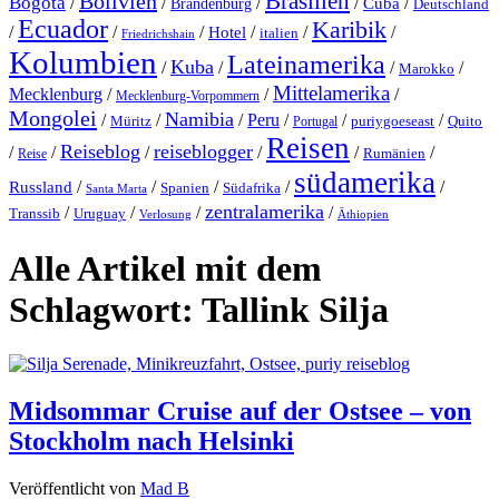
Bolivien
Brasilien
Bogota
/
/
/
/
/
Cuba
Brandenburg
Deutschland
Ecuador
Karibik
/
/
/
/
/
/
Hotel
italien
Friedrichshain
Kolumbien
Lateinamerika
Kuba
/
/
/
/
Marokko
Mittelamerika
Mecklenburg
/
/
/
Mecklenburg-Vorpommern
Mongolei
Namibia
/
/
/
Peru
/
/
/
puriygoeseast
Müritz
Quito
Portugal
Reisen
Reiseblog
reiseblogger
/
/
/
/
/
/
Rumänien
Reise
südamerika
Russland
/
/
/
/
/
Spanien
Südafrika
Santa Marta
zentralamerika
/
/
/
/
Transsib
Uruguay
Verlosung
Äthiopien
Alle Artikel mit dem
Schlagwort:
Tallink Silja
Midsommar Cruise auf der Ostsee – von
Stockholm nach Helsinki
Veröffentlicht von
Mad B