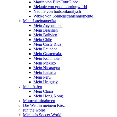
Martin von BikeTourGlobal
Melanie von goodmorningworld
Nadine von hudsonfamily.ch
Wibke von Sonnenstrahlenmomente
Mein Lateinamerika
Mein Argentinien
Mein Brasilien
Mein Bolivien
Mein Chile
Mein Costa Rica
Mein Ecuador
Mein Guatemala.
Mein Kolumbien
Mein Mexiko
Mein Nicaragua
Mein Panama
Mein Peru
Mein Uruguay
Mein Asien
Mein China
Mein Hong Kong
Momentaufnahmen
Die Welt in meinem Kiez
run the world
Michaels Soccer World