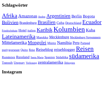
Schlagwörter
Afrika
Argentinien
Amazonas
Berlin
Bogota
Anden
Ecuador
Bolivien
Brasilien
Cuba
Brandenburg
Deutschland
Kolumbien
Karibik
Kuba
Hotel
italien
Friedrichshain
Lateinamerika
Mecklenburg
Marokko
Mecklenburg-Vorpommern
Mongolei
Mittelamerika
Namibia
Peru
Müritz
Portugal
Reisen
Reiseblog
reiseblogger
puriygoeseast
Quito
Reise
südamerika
Russland
Rumänien
Spanien
Südafrika
Santa Marta
zentralamerika
Transsib
Uruguay
Verlosung
Äthiopien
Instagram