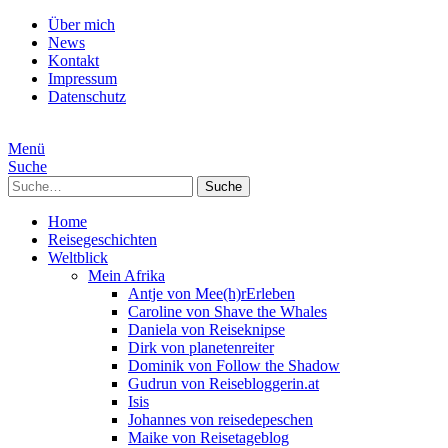
Über mich
News
Kontakt
Impressum
Datenschutz
Menü
Suche
Suche
Home
Reisegeschichten
Weltblick
Mein Afrika
Antje von Mee(h)rErleben
Caroline von Shave the Whales
Daniela von Reiseknipse
Dirk von planetenreiter
Dominik von Follow the Shadow
Gudrun von Reisebloggerin.at
Isis
Johannes von reisedepeschen
Maike von Reisetageblog