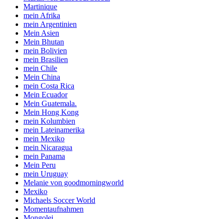
Martinique
mein Afrika
mein Argentinien
Mein Asien
Mein Bhutan
mein Bolivien
mein Brasilien
mein Chile
Mein China
mein Costa Rica
Mein Ecuador
Mein Guatemala.
Mein Hong Kong
mein Kolumbien
mein Lateinamerika
mein Mexiko
mein Nicaragua
mein Panama
Mein Peru
mein Uruguay
Melanie von goodmorningworld
Mexiko
Michaels Soccer World
Momentaufnahmen
Mongolei