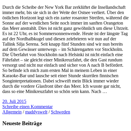
Durch die Scheibe der New York Bar zerklüftet die Insellandschaft
immer mehr, bis sie sich in der Weite der Ostsee verliert. Über den
östlichen Horizont legt sich ein zarter rosaroter Streifen, während die
Sonne auf der westlichen Seite noch immer im sanften Orangeton
das Meer anstrahlt. Dies ist nicht ganz gewöhnlich um diese Uhrzeit.
Es ist 22 Uhr, es ist Sommersonnenwende. Heute ist der längste Tag
auf der Nordhalbkugel und diesen zelebrieren wir nun auf der
Tallink Silja Serena. Seit knapp fünf Stunden sind wir nun bereits
auf dem Gewässer unterwegs – im Schärengarten vor Stockholm.
Die Überfahrt von Stockholm nach Helsinki ist nicht einfach eine
Fährfahrt – sie gleicht einer Minikreuzfahrt, die den Gast rundum
versorgt und nicht nur einfach und sicher von A nach B befördert.
So befinde ich mich zum ersten Mal in meinem Leben in einer
Karaoke-Bar und lausche seit einer Stunde skurrilen finnischen
Songinterpretationen. Dabei schweift mein Blick immer wieder
durch die vordere Glasfront über das Meer. Ich wusste gar nicht,
dass so eine Minikreuzfahrt so schön sein kann. Nach …
20. Juli 2015
Schreibe einen Kommentar
Allgemein
/
maddyswelt
/
Schweden
Neueste Beiträge