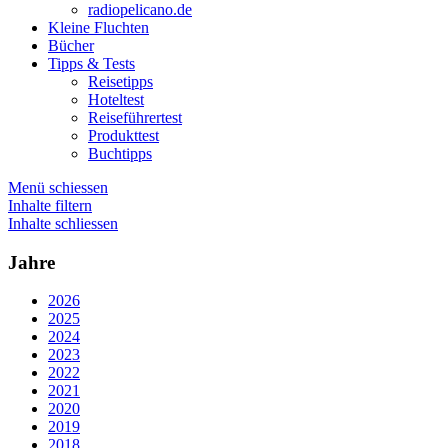
radiopelicano.de
Kleine Fluchten
Bücher
Tipps & Tests
Reisetipps
Hoteltest
Reiseführertest
Produkttest
Buchtipps
Menü schiessen
Inhalte filtern
Inhalte schliessen
Jahre
2026
2025
2024
2023
2022
2021
2020
2019
2018