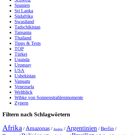
Spanien
Sri Lanka
Südafrika
Swasiland
Tadschikistan
Tansania
Thailand
Tipps & Tests
TOP
Türkei
Uganda
Uruguay
USA
Usbekistan
Vanuatu
Venezuela
Weltblick
Wibke von Sonnenstrahlenmomente
Zypern
Filtern nach Schlagwörtern
Afrika
Argentinien
Amazonas
Berlin
/
/
/
/
/
Anden