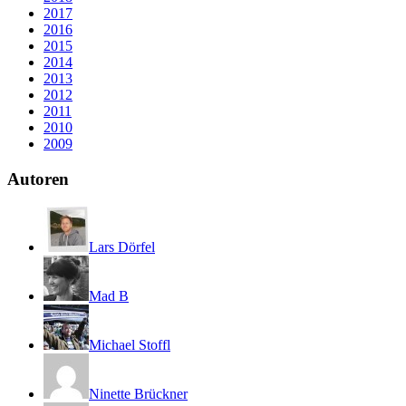
2017
2016
2015
2014
2013
2012
2011
2010
2009
Autoren
Lars Dörfel
Mad B
Michael Stoffl
Ninette Brückner